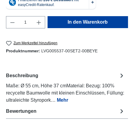
Produkt Anzahl: Gib den gewünschten Wert e
In den Warenkorb
Zum Merkzettel hinzufügen
Produktnummer:
LVG005537-00SET2-00BEYE
Beschreibung
Maße: Ø 55 cm, Höhe 37 cmMaterial: Bezug: 100%
recycelte Baumwolle mit kleinen Einschlüssen, Füllung:
ultraleichte Styropork…
Mehr
Bewertungen