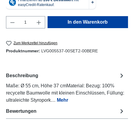
Produkt Anzahl: Gib den gewünschten Wert e
In den Warenkorb
Zum Merkzettel hinzufügen
Produktnummer:
LVG005537-00SET2-00BERE
Beschreibung
Maße: Ø 55 cm, Höhe 37 cmMaterial: Bezug: 100%
recycelte Baumwolle mit kleinen Einschlüssen, Füllung:
ultraleichte Styropork…
Mehr
Bewertungen