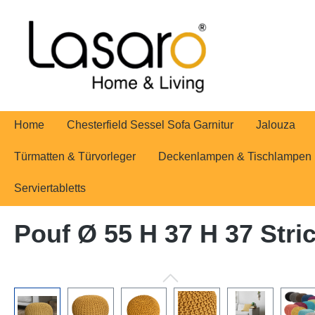
springen
Zur Hauptnavigation springen
Home
Chesterfield Sessel Sofa Garnitur
Jalouza
Türmatten & Türvorleger
Deckenlampen & Tischlampen
Serviertabletts
Pouf Ø 55 H 37 H 37 Str
Bildergalerie überspringen