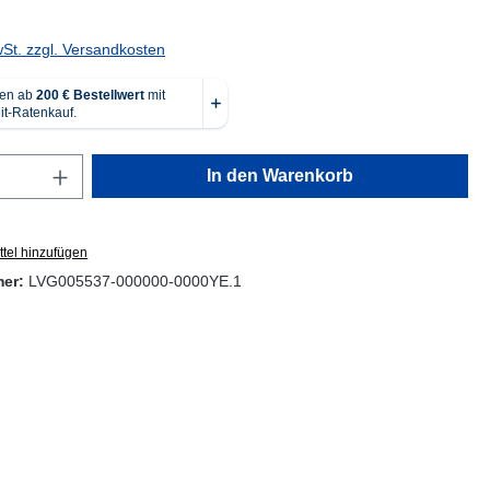
wSt. zzgl. Versandkosten
Anzahl: Gib den gewünschten Wert ein oder
In den Warenkorb
tel hinzufügen
mer:
LVG005537-000000-0000YE.1