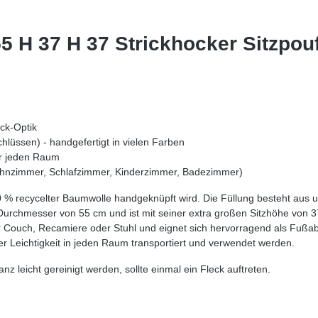
5 H 37 H 37 Strickhocker Sitzpou
ick-Optik
hlüssen) - handgefertigt in vielen Farben
für jeden Raum
Wohnzimmer, Schlafzimmer, Kinderzimmer, Badezimmer)
 % recycelter Baumwolle handgeknüpft wird. Die Füllung besteht aus ultr
 Durchmesser von 55 cm und ist mit seiner extra großen Sitzhöhe von 3
der Couch, Recamiere oder Stuhl und eignet sich hervorragend als Fußa
r Leichtigkeit in jeden Raum transportiert und verwendet werden.
nz leicht gereinigt werden, sollte einmal ein Fleck auftreten.