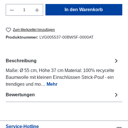
Produkt Anzahl: Gib den gewünschten Wert e
In den Warenkorb
Zum Merkzettel hinzufügen
Produktnummer:
LVG005537-00BWSF-0000AT
Beschreibung
Maße: Ø 55 cm, Höhe 37 cm Material: 100% recycelte
Baumwolle mit kleinen Einschlüssen Strick-Pouf - ein
trendiges und mo…
Mehr
Bewertungen
Service-Hotline