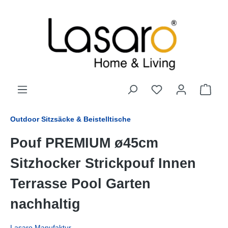
alt springen
Outdoor Sitzsäcke & Beistelltische
Pouf PREMIUM ø45cm
Sitzhocker Strickpouf Innen
Terrasse Pool Garten
nachhaltig
Lasaro Manufaktur