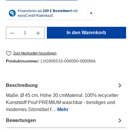
Produkt Anzahl: Gib den gewünschten Wert e
In den Warenkorb
Zum Merkzettel hinzufügen
Produktnummer:
LVG005533-000000-0000MA
Beschreibung
Maße: Ø 45 cm, Höhe 30 cmMaterial: 100% recycelter
Kunststoff Pouf PREMIUM waschbar - trendiges und
modernes Sitzmöbel f…
Mehr
Bewertungen