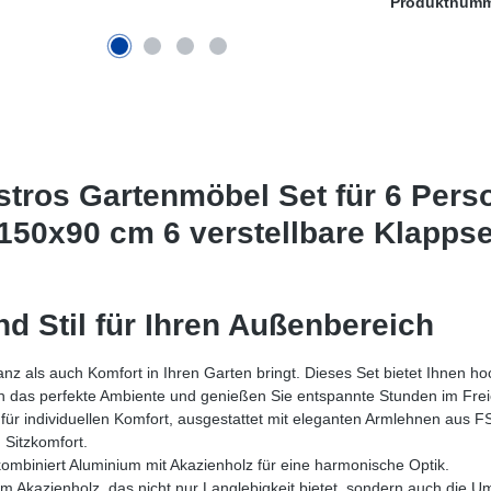
Produktnum
tros Gartenmöbel Set für 6 Perso
150x90 cm 6 verstellbare Klappse
nd Stil für Ihren Außenbereich
anz als auch Komfort in Ihren Garten bringt. Dieses Set bietet Ihnen h
ch das perfekte Ambiente und genießen Sie entspannte Stunden im Fre
für individuellen Komfort, ausgestattet mit eleganten Armlehnen aus FS
 Sitzkomfort.
biniert Aluminium mit Akazienholz für eine harmonische Optik.
m Akazienholz, das nicht nur Langlebigkeit bietet, sondern auch die Um