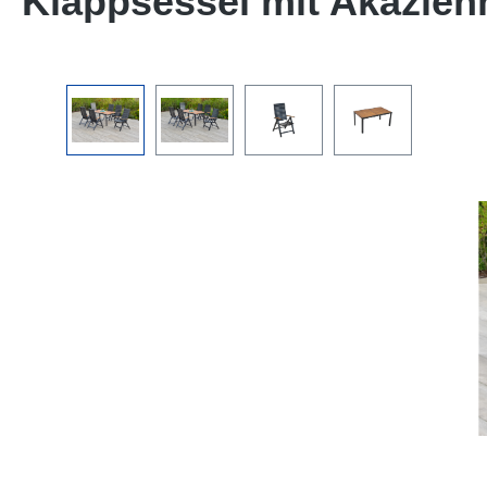
Klappsessel mit Akazien
Bildergalerie überspringen