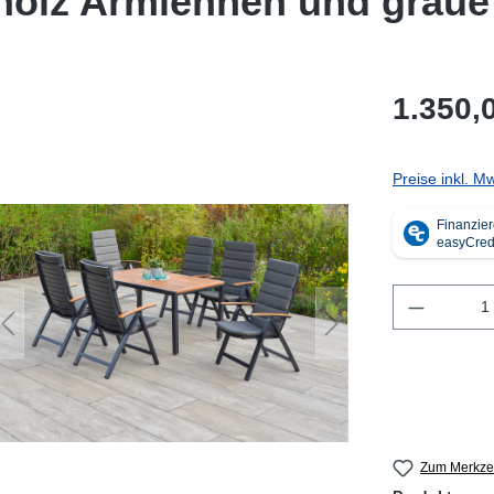
holz Armlehnen und graue
1.350,
Preise inkl. M
Produkt 
Zum Merkzet