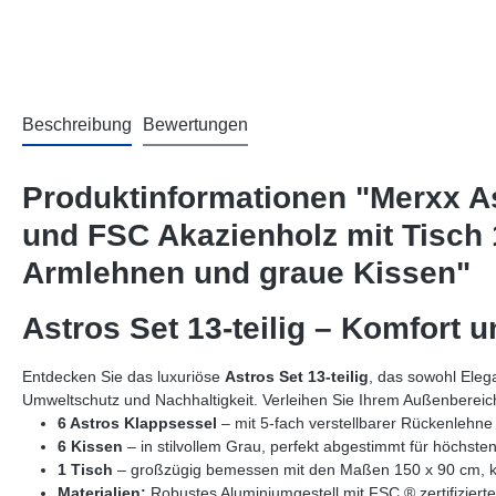
Beschreibung
Bewertungen
Produktinformationen "Merxx As
und FSC Akazienholz mit Tisch 
Armlehnen und graue Kissen"
Astros Set 13-teilig – Komfort u
Entdecken Sie das luxuriöse
Astros Set 13-teilig
, das sowohl Eleg
Umweltschutz und Nachhaltigkeit. Verleihen Sie Ihrem Außenberei
6 Astros Klappsessel
– mit 5-fach verstellbarer Rückenlehne 
6 Kissen
– in stilvollem Grau, perfekt abgestimmt für höchsten
1 Tisch
– großzügig bemessen mit den Maßen 150 x 90 cm, kom
Materialien:
Robustes Aluminiumgestell mit FSC ® zertifizierte