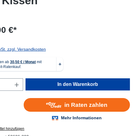
 Kissen
00 €*
wSt. zzgl. Versandkosten
Anzahl: Gib den gewünschten Wert ein oder
In den Warenkorb
tel hinzufügen