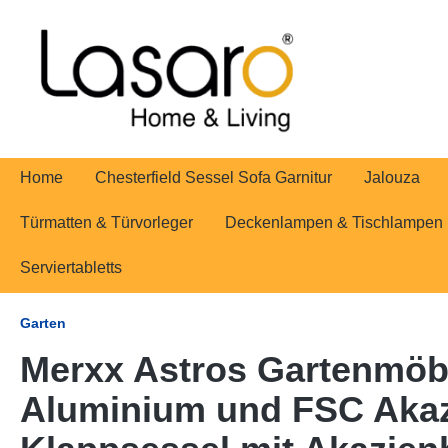
springen
Zur Hauptnavigation springen
Home
Chesterfield Sessel Sofa Garnitur
Jalouza
Türmatten & Türvorleger
Deckenlampen & Tischlampen
Serviertabletts
Garten
Merxx Astros Gartenmöbel
Aluminium und FSC Akazi