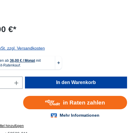
00 €*
wSt. zzgl. Versandkosten
Anzahl: Gib den gewünschten Wert ein oder
In den Warenkorb
tel hinzufügen