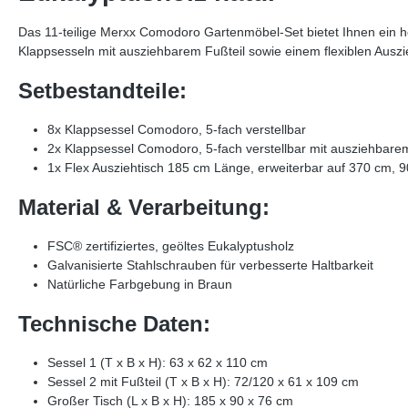
Das 11-teilige Merxx Comodoro Gartenmöbel-Set bietet Ihnen ein ho
Klappsesseln mit ausziehbarem Fußteil sowie einem flexiblen Auszie
Setbestandteile:
8x Klappsessel Comodoro, 5-fach verstellbar
2x Klappsessel Comodoro, 5-fach verstellbar mit ausziehbare
1x Flex Ausziehtisch 185 cm Länge, erweiterbar auf 370 cm, 9
Material & Verarbeitung:
FSC® zertifiziertes, geöltes Eukalyptusholz
Galvanisierte Stahlschrauben für verbesserte Haltbarkeit
Natürliche Farbgebung in Braun
Technische Daten:
Sessel 1 (T x B x H): 63 x 62 x 110 cm
Sessel 2 mit Fußteil (T x B x H): 72/120 x 61 x 109 cm
Großer Tisch (L x B x H): 185 x 90 x 76 cm