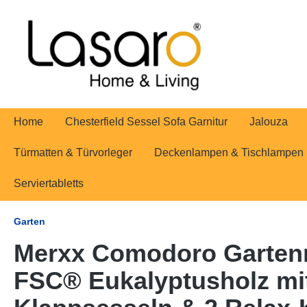
springen
Zur Hauptnavigation springen
Home
Chesterfield Sessel Sofa Garnitur
Jalouza
Türmatten & Türvorleger
Deckenlampen & Tischlampen
Serviertabletts
Garten
Merxx Comodoro Gartenmö
FSC® Eukalyptusholz mit