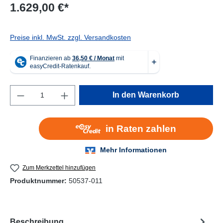
1.629,00 €*
Preise inkl. MwSt. zzgl. Versandkosten
Produkt Anzahl: Gib den gewünschten Wert e
In den Warenkorb
Zum Merkzettel hinzufügen
Produktnummer:
50537-011
Beschreibung