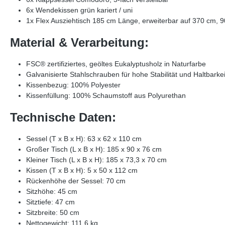
6x Wendekissen grün kariert / uni
1x Flex Ausziehtisch 185 cm Länge, erweiterbar auf 370 cm, 9
Material & Verarbeitung:
FSC® zertifiziertes, geöltes Eukalyptusholz in Naturfarbe
Galvanisierte Stahlschrauben für hohe Stabilität und Haltbarkei
Kissenbezug: 100% Polyester
Kissenfüllung: 100% Schaumstoff aus Polyurethan
Technische Daten:
Sessel (T x B x H): 63 x 62 x 110 cm
Großer Tisch (L x B x H): 185 x 90 x 76 cm
Kleiner Tisch (L x B x H): 185 x 73,3 x 70 cm
Kissen (T x B x H): 5 x 50 x 112 cm
Rückenhöhe der Sessel: 70 cm
Sitzhöhe: 45 cm
Sitztiefe: 47 cm
Sitzbreite: 50 cm
Nettogewicht: 111,6 kg