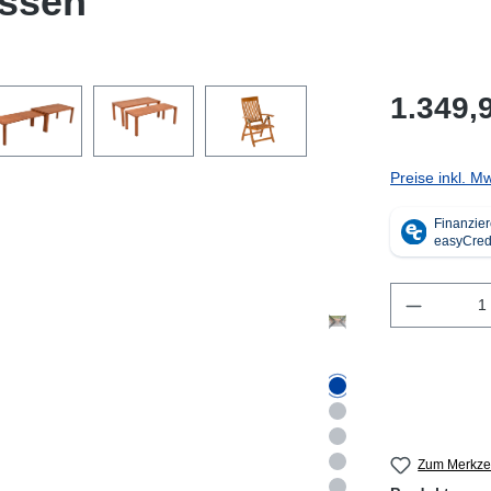
issen
1.349,
Preise inkl. M
Produkt 
Zum Merkzet