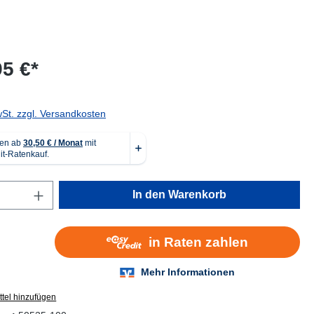
95 €*
wSt. zzgl. Versandkosten
Anzahl: Gib den gewünschten Wert ein oder
In den Warenkorb
tel hinzufügen