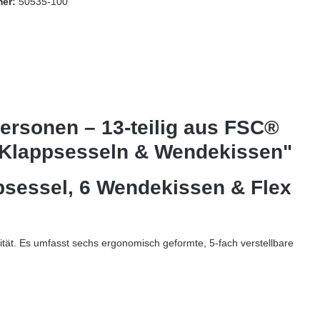
mer:
50535-100
ersonen – 13-teilig aus FSC®
n Klappsesseln & Wendekissen"
psessel, 6 Wendekissen & Flex
tät. Es umfasst sechs ergonomisch geformte, 5-fach verstellbare