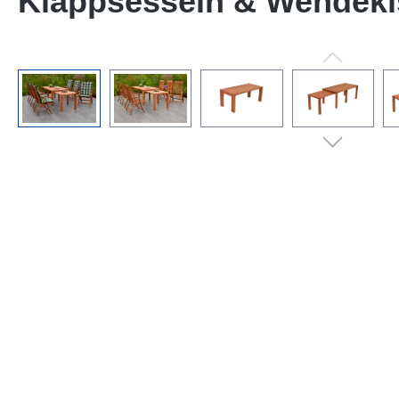
Klappsesseln & Wendek
Bildergalerie überspringen