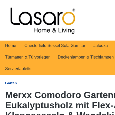
springen
Zur Hauptnavigation springen
Home
Chesterfield Sessel Sofa Garnitur
Jalouza
Türmatten & Türvorleger
Deckenlampen & Tischlampen
Serviertabletts
Garten
Merxx Comodoro Gartenmö
Eukalyptusholz mit Flex-