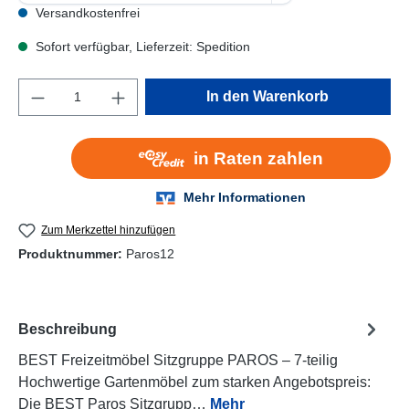
Versandkostenfrei
Sofort verfügbar, Lieferzeit: Spedition
Produkt Anzahl: Gib den gewünschten Wert e
In den Warenkorb
Zum Merkzettel hinzufügen
Produktnummer:
Paros12
Beschreibung
BEST Freizeitmöbel Sitzgruppe PAROS – 7-teilig
Hochwertige Gartenmöbel zum starken Angebotspreis:
Die BEST Paros Sitzgrupp…
Mehr