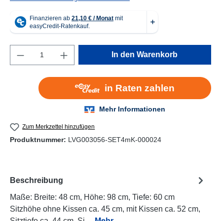
Produkt Anzahl: Gib den gewünschten Wert e
In den Warenkorb
Zum Merkzettel hinzufügen
Produktnummer:
LVG003056-SET4mK-000024
Beschreibung
Maße: Breite: 48 cm, Höhe: 98 cm, Tiefe: 60 cm
Sitzhöhe ohne Kissen ca. 45 cm, mit Kissen ca. 52 cm,
Sitztiefe ca. 44 cm, Si…
Mehr