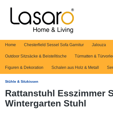
springen
Zur Hauptnavigation springen
Home
Chesterfield Sessel Sofa Garnitur
Jalouza
Outdoor Sitzsäcke & Beistelltische
Türmatten & Türvorle
Figuren & Dekoration
Schalen aus Holz & Metall
Ser
Stühle & Sitzkissen
Rattanstuhl Esszimmer S
Wintergarten Stuhl