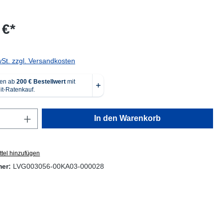
 €*
wSt. zzgl. Versandkosten
Anzahl: Gib den gewünschten Wert ein oder
In den Warenkorb
tel hinzufügen
mer:
LVG003056-00KA03-000028