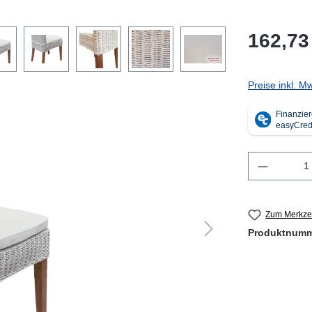
162,73
Preise inkl. M
Produkt 
Zum Merkzet
Produktnum