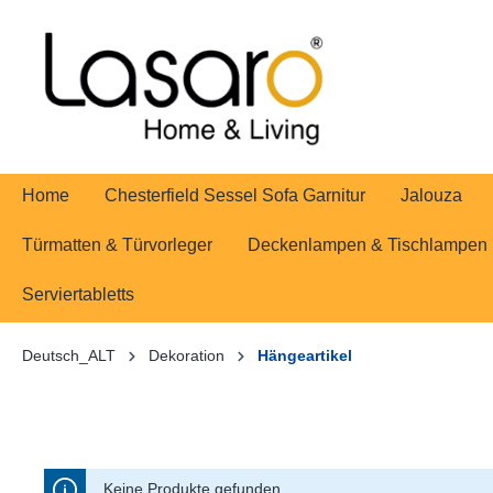
springen
Zur Hauptnavigation springen
Home
Chesterfield Sessel Sofa Garnitur
Jalouza
Türmatten & Türvorleger
Deckenlampen & Tischlampen
Serviertabletts
Deutsch_ALT
Dekoration
Hängeartikel
Keine Produkte gefunden.